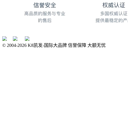
© 2004-
2026
K8凯发-国际大品牌 信誉保障 大额无忧