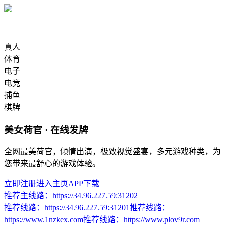
真人
体育
电子
电竞
捕鱼
棋牌
美女荷官 · 在线发牌
全网最美荷官，倾情出演，极致视觉盛宴，多元游戏种类，为
您带来最舒心的游戏体验。
立即注册
进入主页
APP下载
推荐主线路：
https://34.96.227.59:31202
推荐线路：
https://34.96.227.59:31201
推荐线路：
https://www.1nzkex.com
推荐线路：
https://www.plov9r.com