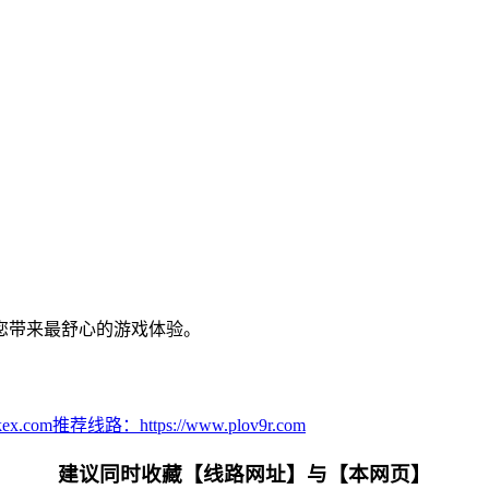
您带来最舒心的游戏体验。
kex.com
推荐线路：
https://www.plov9r.com
建议同时收藏【线路网址】与【本网页】