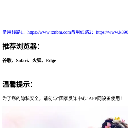
备用线路
1
：
https://www.rznbm.com
备用线路
2
：
https://www.k89
推荐浏览器：
谷歌、Safari、火狐、Edge
温馨提示：
为了您的隐私安全，请勿与"国家反诈中心"APP同设备使用！