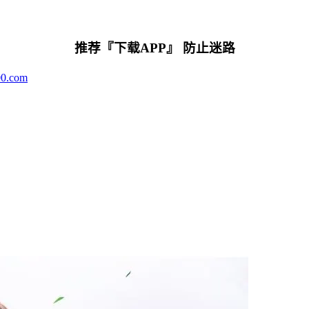
推荐『下载APP』 防止迷路
00.com