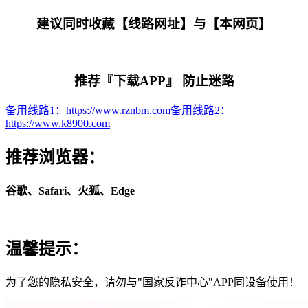
建议同时收藏【线路网址】与【本网页】
推荐『下载APP』 防止迷路
备用线路
1
：
https://www.rznbm.com
备用线路
2
：
https://www.k8900.com
推荐浏览器：
谷歌、Safari、火狐、Edge
温馨提示：
为了您的隐私安全，请勿与"国家反诈中心"APP同设备使用！