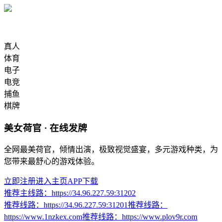
真人
体育
电子
电竞
捕鱼
棋牌
美女荷官 · 在线发牌
全网最美荷官，倾情出演，极致视觉盛宴，多元游戏种类，为
您带来最舒心的游戏体验。
立即注册
进入主页
APP下载
推荐主线路：
https://34.96.227.59:31202
推荐线路：
https://34.96.227.59:31201
推荐线路：
https://www.1nzkex.com
推荐线路：
https://www.plov9r.com