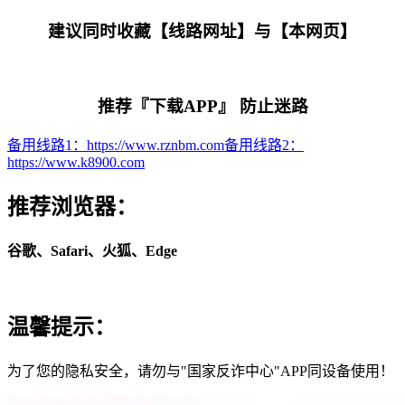
建议同时收藏【线路网址】与【本网页】
推荐『下载APP』 防止迷路
备用线路
1
：
https://www.rznbm.com
备用线路
2
：
https://www.k8900.com
推荐浏览器：
谷歌、Safari、火狐、Edge
温馨提示：
为了您的隐私安全，请勿与"国家反诈中心"APP同设备使用！