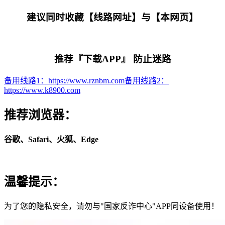
建议同时收藏【线路网址】与【本网页】
推荐『下载APP』 防止迷路
备用线路
1
：
https://www.rznbm.com
备用线路
2
：
https://www.k8900.com
推荐浏览器：
谷歌、Safari、火狐、Edge
温馨提示：
为了您的隐私安全，请勿与"国家反诈中心"APP同设备使用！