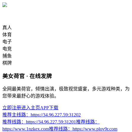
真人
体育
电子
电竞
捕鱼
棋牌
美女荷官 · 在线发牌
全网最美荷官，倾情出演，极致视觉盛宴，多元游戏种类，为
您带来最舒心的游戏体验。
立即注册
进入主页
APP下载
推荐主线路：
https://34.96.227.59:31202
推荐线路：
https://34.96.227.59:31201
推荐线路：
https://www.1nzkex.com
推荐线路：
https://www.plov9r.com