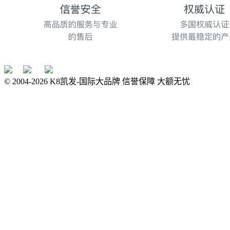
© 2004-
2026
K8凯发-国际大品牌 信誉保障 大额无忧