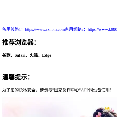
备用线路
1
：
https://www.rznbm.com
备用线路
2
：
https://www.k89
推荐浏览器：
谷歌、Safari、火狐、Edge
温馨提示：
为了您的隐私安全，请勿与"国家反诈中心"APP同设备使用！