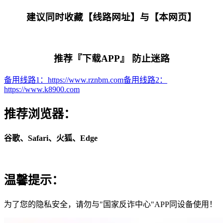
建议同时收藏【线路网址】与【本网页】
推荐『下载APP』 防止迷路
备用线路
1
：
https://www.rznbm.com
备用线路
2
：
https://www.k8900.com
推荐浏览器：
谷歌、Safari、火狐、Edge
温馨提示：
为了您的隐私安全，请勿与"国家反诈中心"APP同设备使用！