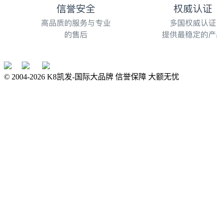
© 2004-
2026
K8凯发-国际大品牌 信誉保障 大额无忧